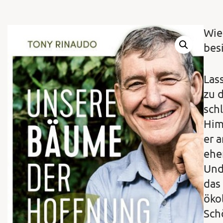
Wie
bes
Las
zu 
sch
Him
er 
ehe
Und
das
öko
Sch