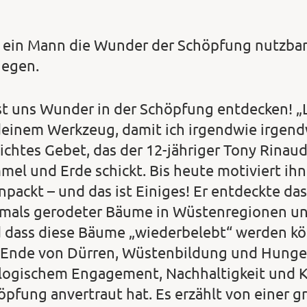
 ein Mann die Wunder der Schöpfung nutzba
iegen.
st uns Wunder in der Schöpfung entdecken! „L
deinem Werkzeug, damit ich irgendwie irgend
lichtes Gebet, das der 12-jähriger Tony Rinau
mel und Erde schickt. Bis heute motiviert ihn
anpackt – und das ist Einiges! Er entdeckte d
mals gerodeter Bäume in Wüstenregionen unt
 dass diese Bäume „wiederbelebt“ werden könn
 Ende von Dürren, Wüstenbildung und Hunger
logischem Engagement, Nachhaltigkeit und Kl
öpfung anvertraut hat. Es erzählt von einer 