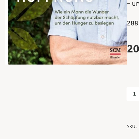
– u
288
20
SKU :