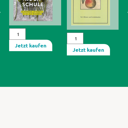
2
40,00 €
49,90 €
Jetzt kaufen
Jetzt kaufen