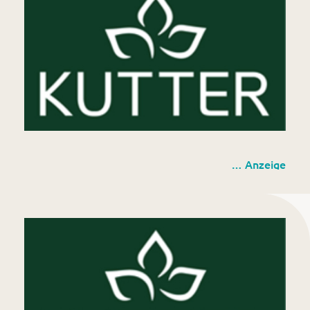
Kutter Gartencenter GmbH
… Anzeige
Rinderau 3 (am Biomassehof Allgäu)
87437 Kempten (Allgäu)
Europastraße 2
87700 Memmingen
www.kutter-pflanzen.de