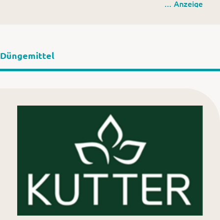
… Anzeige
Rinderau 3 (am Biomassehof Allgäu)
87437 Kempten (Allgäu)
Europastraße 2
Düngemittel
87700 Memmingen
www.kutter-pflanzen.de