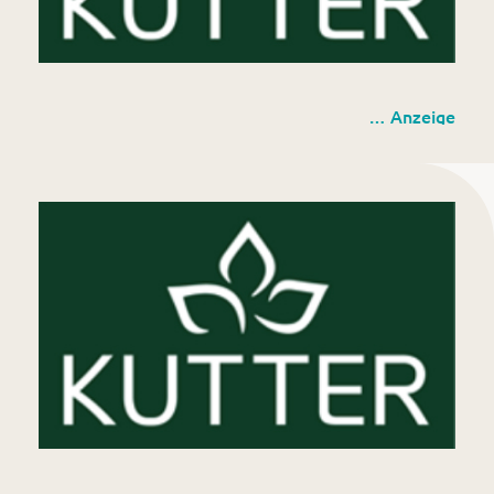
Kutter Gartencenter GmbH
… Anzeige
Rinderau 3 (am Biomassehof Allgäu)
87437 Kempten (Allgäu)
Europastraße 2
87700 Memmingen
www.kutter-pflanzen.de
Kutter Gartencenter GmbH