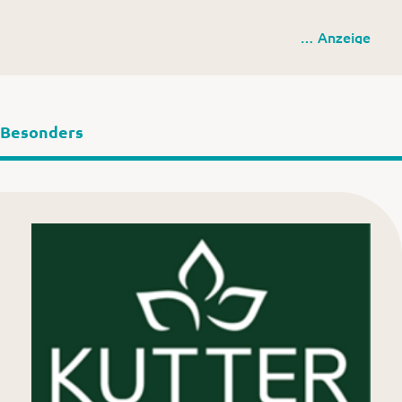
Kutter Gartencenter GmbH
… Anzeige
Rinderau 3 (am Biomassehof Allgäu)
87437 Kempten (Allgäu)
Europastraße 2
Besonders
87700 Memmingen
www.kutter-pflanzen.de