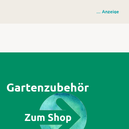
Kutter Gartencenter GmbH
… Anzeige
Rinderau 3 (am Biomassehof Allgäu)
87437 Kempten (Allgäu)
Europastraße 2
87700 Memmingen
www.kutter-pflanzen.de
Gartenzubehör