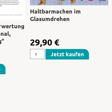
Haltbarmachen im
Glasumdrehen
erwertung
nal,
29,90
€
g“
Jetzt kaufen
n