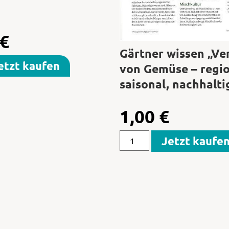
€
Gärtner wissen „V
etzt kaufen
von Gemüse – regio
saisonal, nachhalti
1,00
€
Jetzt kaufe