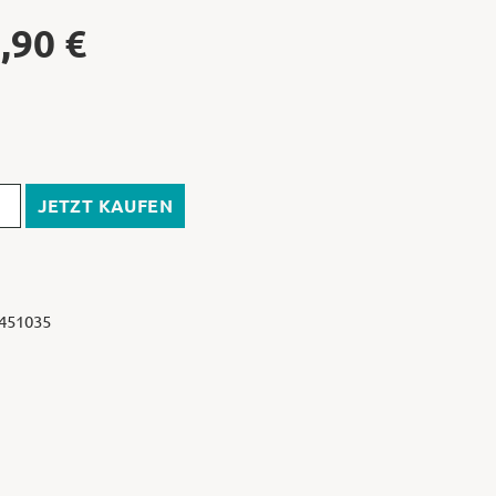
,90
€
JETZT KAUFEN
 451035