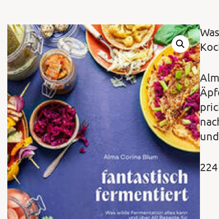
Was
Koc
Alma
Äpf
pri
nac
und
224