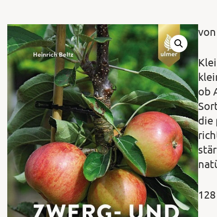
von
Kle
kle
ob 
Sor
die
ric
stä
natü
128