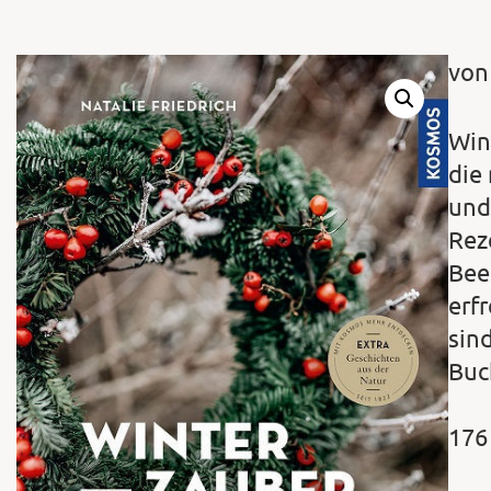
von
Wint
die
und
Rez
Bee
erf
sin
Buc
176