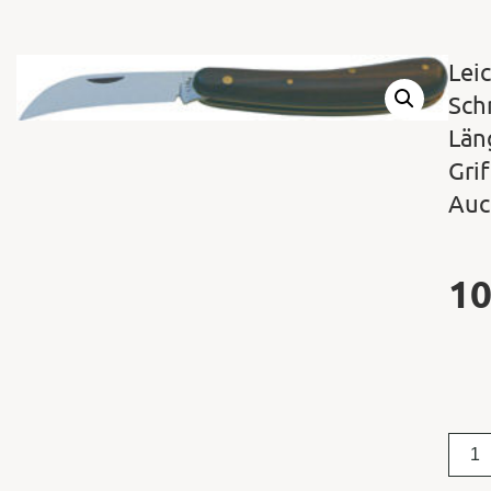
Lei
Sch
Län
Gri
Auc
1