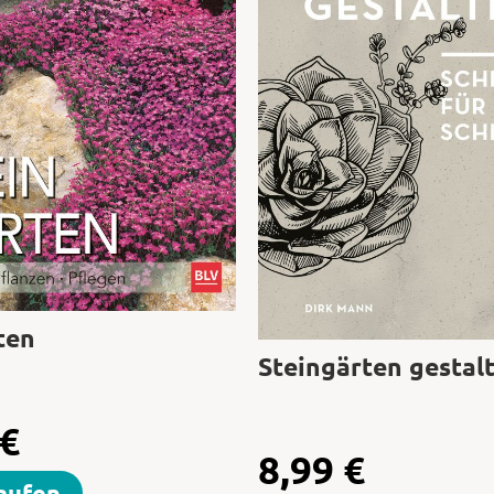
ten
Steingärten gestal
€
8,99
€
aufen