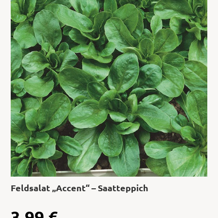
Feldsalat „Accent“ – Saatteppich
3,99
€