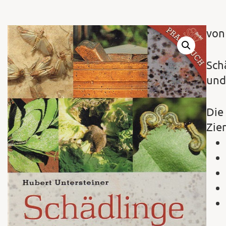
von
Sch
und
Die
Zie