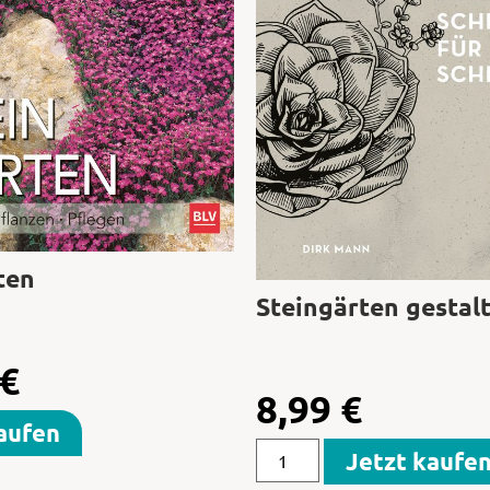
ten
Steingärten gestal
€
8,99
€
aufen
Jetzt kaufe