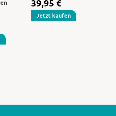
39,95
€
ten
Jetzt kaufen
n