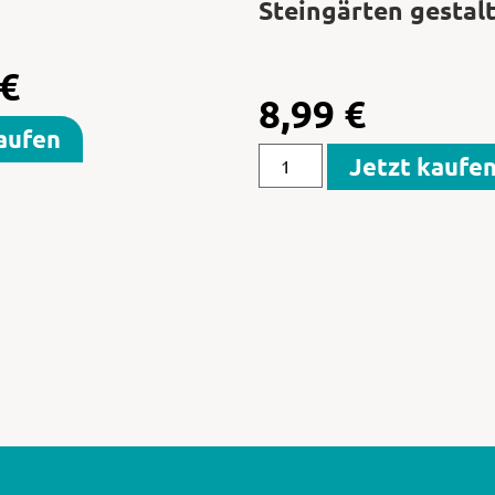
Steingärten gestal
€
8,99
€
aufen
Jetzt kaufe