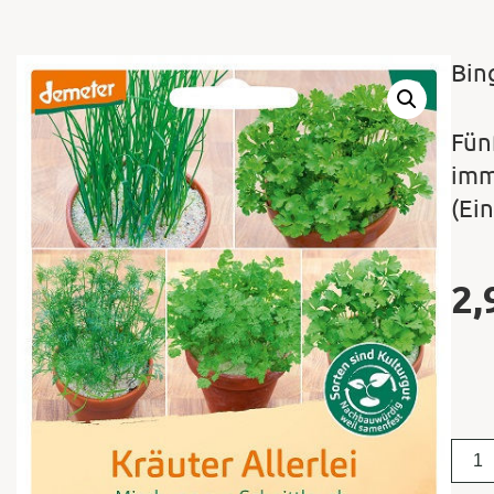
Bin
Fün
imm
(Ein
2,