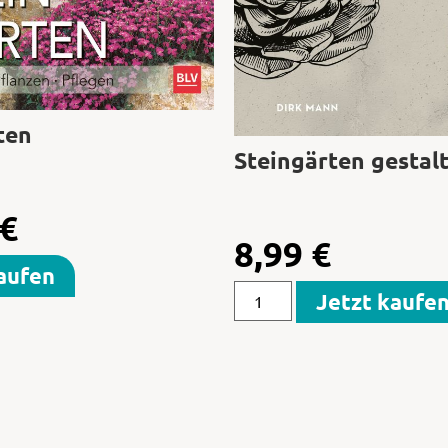
ten
Steingärten gestal
€
8,99
€
aufen
Jetzt kaufe