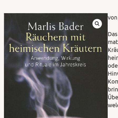
von
Das
mat
Krä
hei
ode
Hin
Kom
bri
Übe
wel