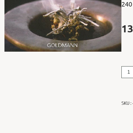
240
13
SKU :