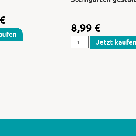
€
8,99
€
aufen
Jetzt kaufe