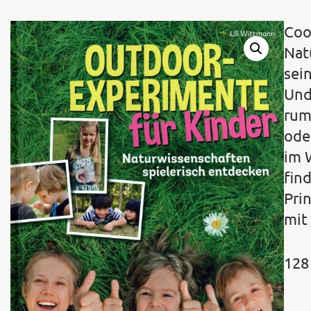
Coo
Nat
sei
Und
rum
ode
im 
fin
Pri
mit
128