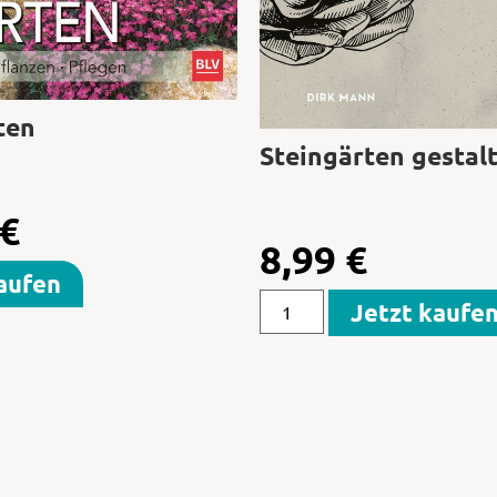
ten
Steingärten gestal
€
8,99
€
aufen
Jetzt kaufe