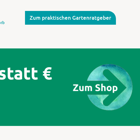
Zum praktischen Gartenratgeber
rb
statt €