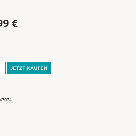
99
€
JETZT KAUFEN
 47074