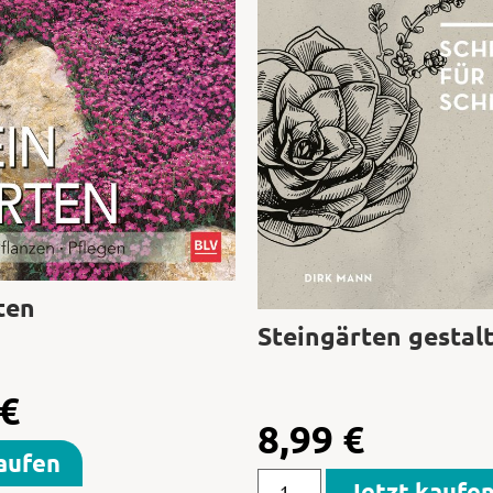
ten
Steingärten gestal
€
8,99
€
aufen
Jetzt kaufe