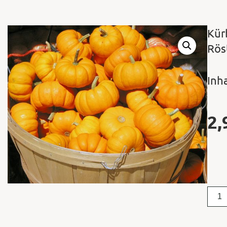
Kür
Rös
Inha
2,