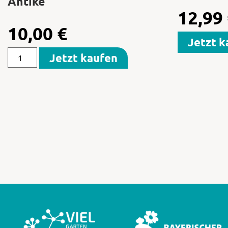
Antike
12,99
10,00
€
Jetzt k
Jetzt kaufen