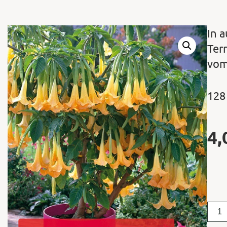
In 
Ter
vom
128
4,