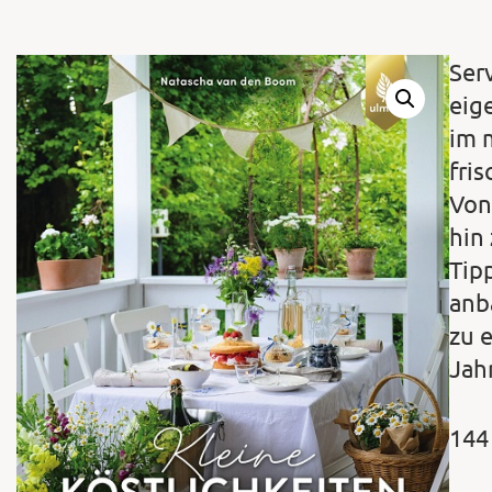
Ser
eig
im 
fri
Von
hin
Tip
anb
zu 
Jah
144