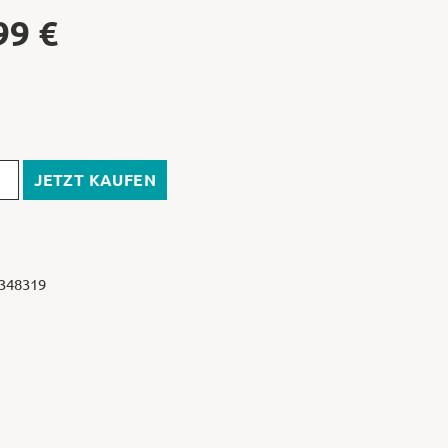
99
€
JETZT KAUFEN
 348319