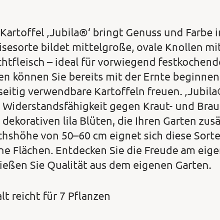
 Kartoffel ‚Jubila®‘ bringt Genuss und Farbe i
isesorte bildet mittelgroße, ovale Knollen mi
chtfleisch – ideal für vorwiegend festkochen
en können Sie bereits mit der Ernte beginnen
lseitig verwendbare Kartoffeln freuen. ‚Jubil
e Widerstandsfähigkeit gegen Kraut- und Brau
 dekorativen lila Blüten, die Ihren Garten zus
hshöhe von 50–60 cm eignet sich diese Sorte
ine Flächen. Entdecken Sie die Freude am eig
ießen Sie Qualität aus dem eigenen Garten.
lt reicht für 7 Pflanzen