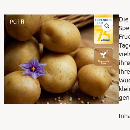
Die
Spe
Fru
Tag
vie
ihr
ihre
Wuc
kle
gen
Inha