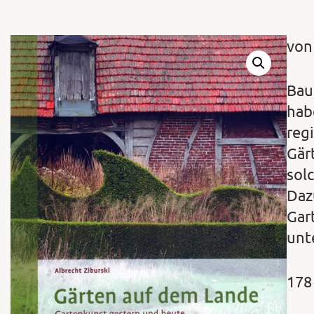
von
Bau
hab
reg
Gär
sol
Daz
Gar
unt
178