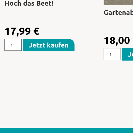
Hoch das Beet!
Gartenabf
17,99
€
18,00
Jetzt kaufen
J