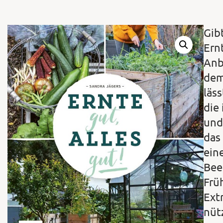
Gib
Ern
Anb
dem
läs
die
und
das
ein
Bee
Frü
Ext
nüt