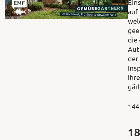
Ein
auf
wel
gee
die 
Aut
der
Insp
ihre
gär
144
18