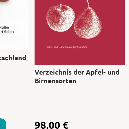
tschland
Verzeichnis der Apfel- und
Birnensorten
98,00
€
n