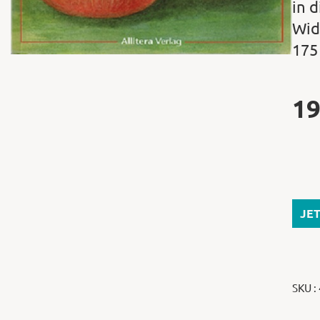
in 
Wid
175
19
JE
SKU :