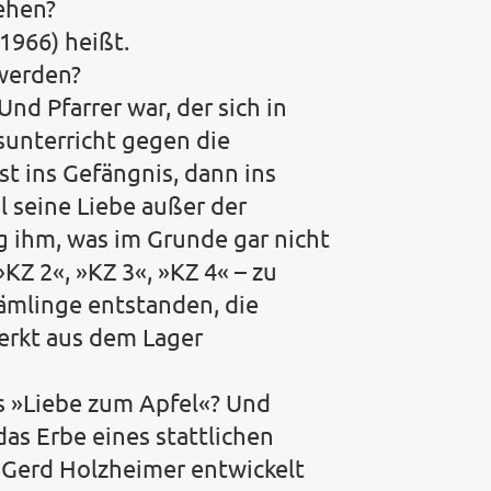
ehen?
1966) heißt.
werden?
nd Pfarrer war, der sich in
sunterricht gegen die
st ins Gefängnis, dann ins
 seine Liebe außer der
ihm, was im Grunde gar nicht
»KZ 2«, »KZ 3«, »KZ 4« – zu
ämlinge entstanden, die
erkt aus dem Lager
s »Liebe zum Apfel«? Und
das Erbe eines stattlichen
 Gerd Holzheimer entwickelt