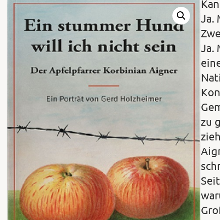
Kan
Ja.
Zwe
Ja.
ein
Nat
Kon
Gem
zu 
zie
Aig
sch
Sei
waru
Gro