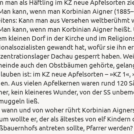
n man als Häftling im KZ neue Apfelsorten zi
 Man kann, wenn man Korbinian Aigner (1885–
itens: Kann man aus Versehen weltberühmt 
 Man kann, wenn man Korbinian Aigner heißt. U
em kleinen Dorf in der Kirche und im Religion
ionalsozialisten gewandt hat, wofür sie ihn er
zentrationslager Dachau gesperrt haben. Weil
einde auch den Obstbäumen gehörte, gelang 
glauben ist: im KZ neue Apfelsorten – »KZ 1«, 
hen. Aus vielen Apfelkernen waren rund 120 S
ner, kein kleineres Wunder, von der SS unbem
muggeln ließ.
t wann und von woher rührt Korbinian Aigner
m wollte er, der als ältestes von elf Kindern 
ßbauernhofs antreten sollte, Pfarrer werden?