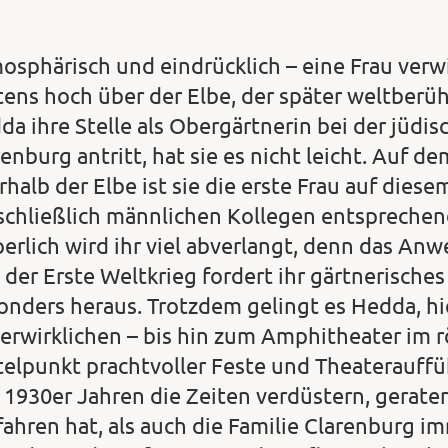
osphärisch und eindrücklich – eine Frau verwi
tens hoch über der Elbe, der später weltberü
da ihre Stelle als Obergärtnerin bei der jüdis
renburg antritt, hat sie es nicht leicht. Auf
rhalb der Elbe ist sie die erste Frau auf die
schließlich männlichen Kollegen entsprechend
erlich wird ihr viel abverlangt, denn das Anwe
 der Erste Weltkrieg fordert ihr gärtnerisch
onders heraus. Trotzdem gelingt es Hedda, hi
verwirklichen – bis hin zum Amphitheater im r
telpunkt prachtvoller Feste und Theaterauffü
 1930er Jahren die Zeiten verdüstern, gerate
fahren hat, als auch die Familie Clarenburg i