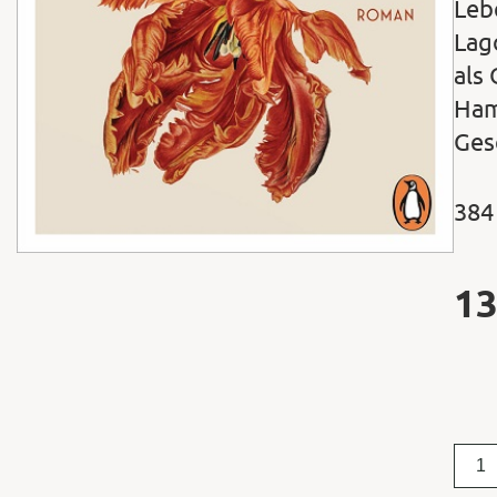
Leb
Lag
als
Ham
Ges
384
13