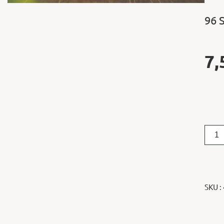
96 
7,
SKU :