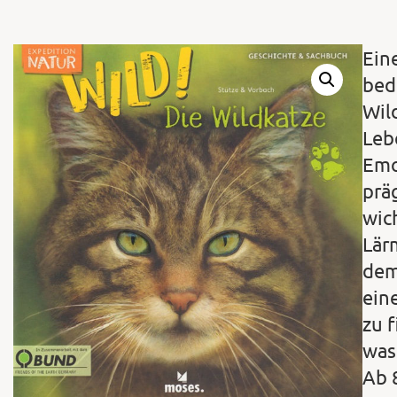
Ein
bed
Wil
Leb
Emo
prä
wic
Lär
dem
ein
zu 
was
Ab 