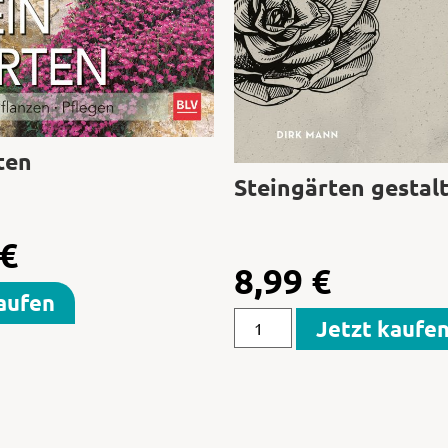
ten
Steingärten gestal
€
8,99
€
aufen
Jetzt kaufe