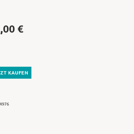
,00
€
TZT KAUFEN
 4976