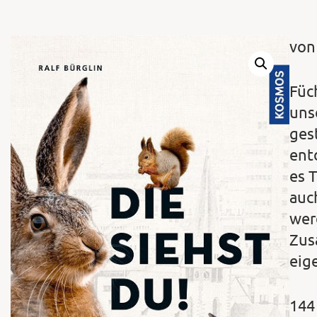
von
Füc
uns
ges
ent
es 
auc
wer
Zusa
eig
144