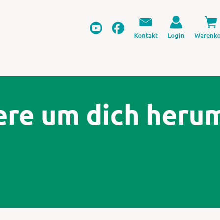
Kontakt
Login
Warenko
iere um dich heru