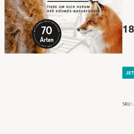
18
JE
SKU :