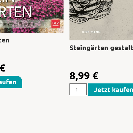
ten
Steingärten gestal
€
8,99
€
aufen
Jetzt kaufe