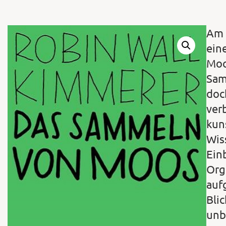
Am 
ein
Moo
Sam
doc
ver
kun
Wis
Ein
Org
auf
Blic
unb