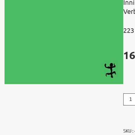
Inn
Ver
223
16
SKU :