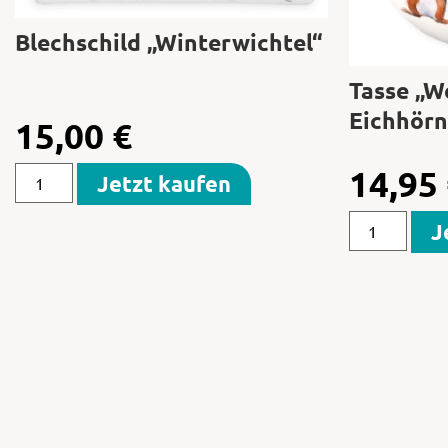
Blechschild „Winterwichtel“
Tasse „W
Eichhörn
15,00
€
14,95
Jetzt kaufen
J