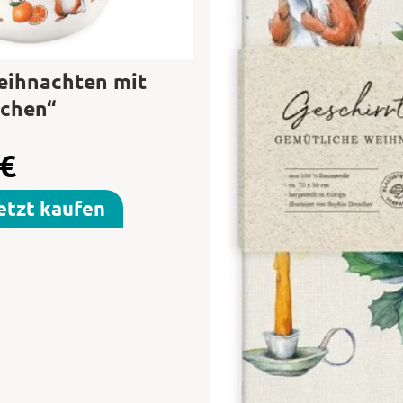
eihnachten mit
chen“
€
etzt kaufen