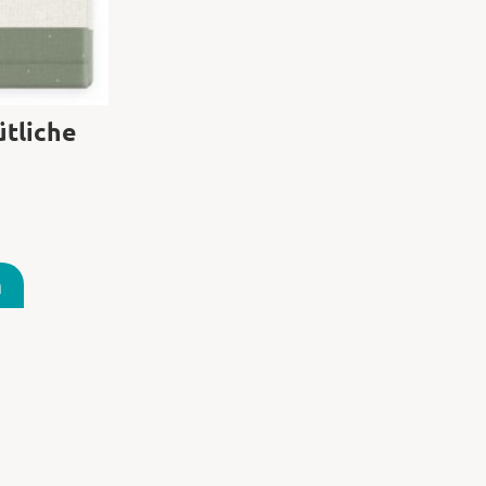
tliche
n