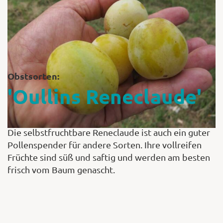
Shop
Abonnent
Obstsorten:
'Oullins Reneclaude'
Die selbstfruchtbare Reneclaude ist auch ein guter
Pollenspender für andere Sorten. Ihre vollreifen
Früchte sind süß und saftig und werden am besten
frisch vom Baum genascht.