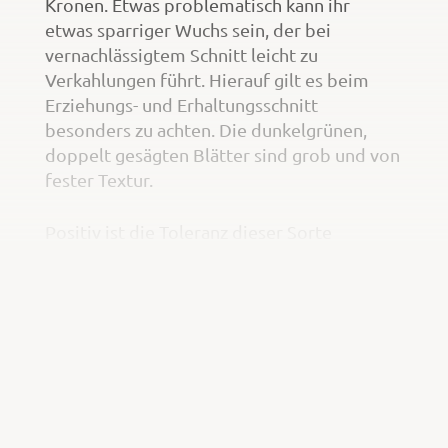
Kronen. Etwas problematisch kann ihr
etwas sparriger Wuchs sein, der bei
vernachlässigtem Schnitt leicht zu
Verkahlungen führt. Hierauf gilt es beim
Erziehungs- und Erhaltungsschnitt
besonders zu achten. Die dunkelgrünen,
doppelt gesägten Blätter sind grob und von
fester Textur.
Positiv ist die Toleranz dieser Sorte
gegenüber Scharka. Gegenüber Wespenfraß
und oft damit einhergehender
Fruchtmonilia dagegen ist sie anfällig.
Kleinere Bäume auf schwächeren
Unterlagen lassen sich (auch partiell) mit
einem Netz schützen.