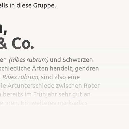
ls in diese Gruppe.
,
& Co.
(Ribes rubrum)
ren
und Schwarzen
chiedliche Arten handelt, gehören
Ribes rubrum
t
, sind also eine
Die Artunterschiede zwischen Roter
 bereits im Frühjahr sehr gut an
ennen. Ein weiteres markantes
r Pflanzen. Im Gegensatz zu den
arze Johannisbeeren einen
fundenen Geruch – deutlich