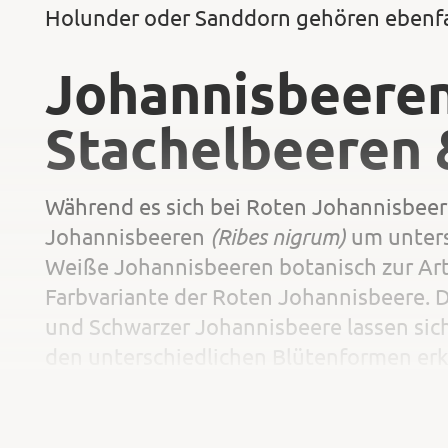
Holunder oder Sanddorn gehören ebenfal
Johannisbeeren
Stachelbeeren 
Während es sich bei Roten Johannisbee
(Ribes nigrum)
Johannisbeeren
um unters
Weiße Johannisbeeren botanisch zur Ar
Farbvariante der Roten Johannisbeere. 
und Schwarzer Johannisbeere lassen sich
den unterschiedlichen Blütenformen erk
Unterscheidungsmerkmal ist der Duft de
Roten Johannisbeeren verströmen Schw
intensiven, häufig als unangenehm emp