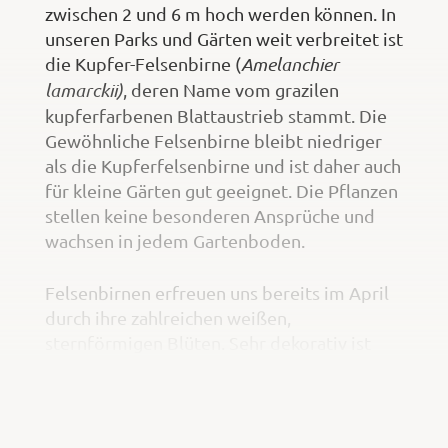
zwischen 2 und 6 m hoch werden können. In
unseren Parks und Gärten weit verbreitet ist
die Kupfer-Felsenbirne (
Amelanchier
lamarckii)
, deren Name vom grazilen
kupferfarbenen Blattaustrieb stammt. Die
Gewöhnliche Felsenbirne bleibt niedriger
als die Kupferfelsenbirne und ist daher auch
für kleine Gärten gut geeignet. Die Pflanzen
stellen keine besonderen Ansprüche und
wachsen in jedem Gartenboden.
Felsenbirnen erfreuen uns bereits im April
durch ihre zahlreichen weißen,
sternförmigen Blüten. Sehr dekorativ ist
auch die Herbstfärbung der Blätter in
leuchtenden Gelb-, Rot- und Orangetönen.
Was so mancher nicht weiß: Dass