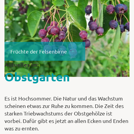
Shop
Abonnent
Früchte der Felsenbirne
Aktuelles im:
Obstgarten
Es ist Hochsommer. Die Natur und das Wachstum
scheinen etwas zur Ruhe zu kommen. Die Zeit des
starken Triebwachstums der Obstgehölze ist
vorbei. Dafür gibt es jetzt an allen Ecken und Enden
was zu ernten.