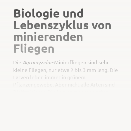
Biologie und
Lebenszyklus von
minierenden
Fliegen
Die
Agromyzidae
-Minierfliegen sind sehr
kleine Fliegen, nur etwa 2 bis 3 mm lang. Die
Larven leben immer in grünem
Pflanzengewebe. Aber nicht alle Arten sind
Blattminierer. Die Larven mancher Arten
sind auf Stängel, Früchte oder anderes
Gewebe spezialisiert. Die erwachsenen
weiblichen Blattminierfliegen stechen mit
ihrem Legebohrer in die Blätter, nicht nur
um ihre Eier direkt in das Pflanzengewebe