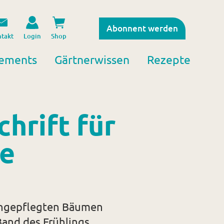
Abonnent werden
takt
Login
Shop
ements
Gärtnerwissen
Rezepte
chrift für
e
ungepflegten Bäumen
and des Frühlings