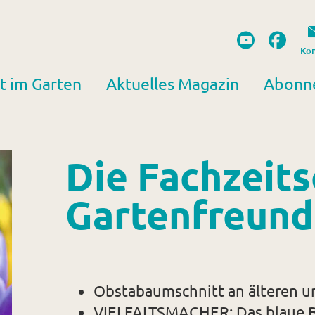
Kon
t im Garten
Aktuelles Magazin
Abonn
Die Fachzeits
Gartenfreund
Obstabaumschnitt an älteren 
VIELFALTSMACHER: Das blaue B