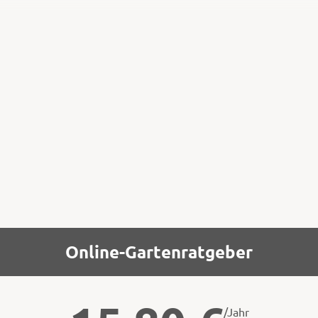
Naturverträgliche
Bewirtschaftung
Hoffnung geben naturnahe Gärten, denn
eine Auswertung der Daten zeigt: Wo es
naturnahe Strukturen gibt, kommen auch
viele und viele verschiedene Vögel vor.
Online-Gartenratgeber
/Jahr