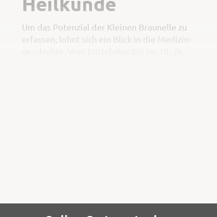
Heilkunde
Um das Potenzial der Kleinen Braunelle zu
erfassen, lohnt sich ein Blick in die Medizin-
geschichte. Vom Mittelalter bis ins 18. Jh.
galt sie in Europa als wichtigste Heilpflanze
zur Behandlung der Diphterie, auch
»Bräune« genannt. Der Name Braunelle
kommt daher, dass »diß kraut seer bewäret
ist wider die Breüne im mund«, beschreibt
Leonhart Fuchs den Lippenblütler im Jahre
1543.