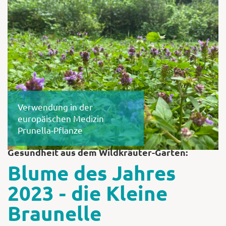
Shop
Abonnent
Verwendung in der
europäischen Medizin
Prunella-Pflanze
Gesundheit aus dem Wildkräuter-Garten:
Blume des Jahres
2023 - die Kleine
Braunelle