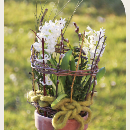
der Braunelle zu wenig Zeit, um zu wachsen,
Blüten und Samen auszubilden, sodass ihre
Bestände in den letzten Jahrzehnten regional
zurückgegangen sind. Mehr zur Braunelle –
Inhaltsstoffe und Verwendung, finden Sie auf
Seite 44–45.