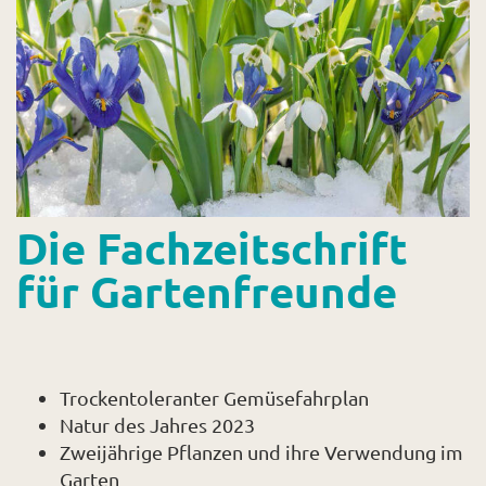
Shop
Abonnent
Die Fachzeitschrift
für Gartenfreunde
Trockentoleranter Gemüsefahrplan
Natur des Jahres 2023
Zweijährige Pflanzen und ihre Verwendung im
Garten