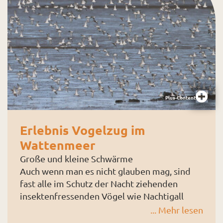
Je nach Größe des Topfes eine beliebige
Anzahl an Zweigen (ca. 9 bis 12 Zweige)
vorbereiten: Die Zweige am Rand entlang tief
in die Erde stecken. Die Flechtzweige vom
Wilden Wein um die Zweige schlingen. Dafür
je nach Dicke 2 mal 2 Ranken (oder jeweils 1
Ranke) um einen stehenden Zweig (= Steher
Plus-Content
oder Stake) kreuzen,
Erlebnis Vogelzug im
Wattenmeer
Große und kleine Schwärme
Auch wenn man es nicht glauben mag, sind
fast alle im Schutz der Nacht ziehenden
insektenfressenden Vögel wie Nachtigall
oder Kuckuck ganz alleine in ihre
... Mehr lesen
Überwinterungsgebiete unterwegs. In