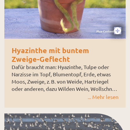
Plus-Content
Hyazinthe mit buntem
Zweige-Geflecht
Dafür braucht man: Hyazinthe, Tulpe oder
Narzisse im Topf, Blumentopf, Erde, etwas
Moos, Zweige, z. B. von Weide, Hartriegel
oder anderen, dazu Wilden Wein, Wollschnur,
Buchs, Ginster, Gartenschere.
... Mehr lesen
So wird‘ gemacht: Plastiktopf in einen
passenden Blumentopf stellen und mit Erde
füllen. Die Zweige ca. 40 cm lang
zuschneiden.