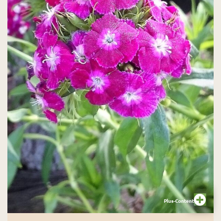
entwickelt und geprüft«. Ziele sind eine
bessere Optik, ökologische Vielfalt,
Biodiversität, ein längeres Blüten- angebot –
alles aber oft mit imkerischem Hintergrund,
also auf die Honigbiene ausgerichtet.
Plus-Content