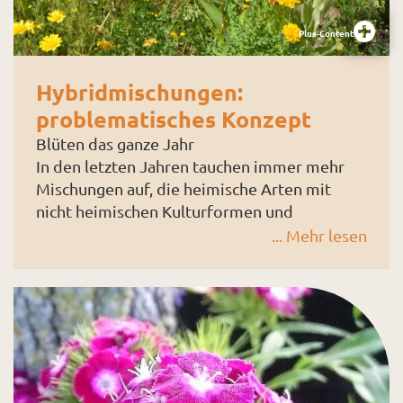
Plus-Content
Hybridmischungen:
problematisches Konzept
Blüten das ganze Jahr
In den letzten Jahren tauchen immer mehr
Mischungen auf, die heimische Arten mit
nicht heimischen Kulturformen und
Wildformen kombinieren. So hat das Institut
... Mehr lesen
für Stadtgrün und Landschaftsbau der
Bayerischen Landesanstalt für Weinbau und
Auf der Webseite hieß es, dass in Zukunft
Gartenbau (LWG) in Veitshöchheim seit 2003
durchgeblüht wird: »Der Blick in die Natur
»einjährige Saatmischungen für den
zeigt deutlich,
Siedlungsraum sowie verschiedene modular
gestaffelte dauerhafte Mischungen nach
gestalterischen und ökologischen Kriterien