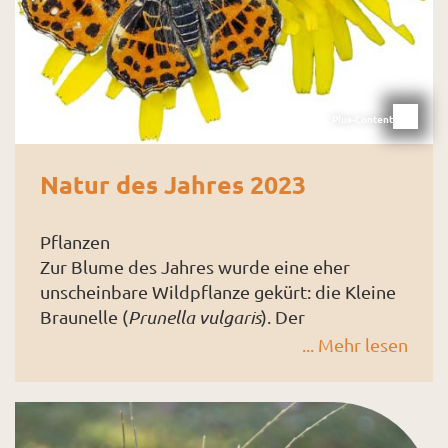
Sommerannuelle.
Plus-Content
Natur des Jahres 2023
Pflanzen
Zur Blume des Jahres wurde eine eher
unscheinbare Wildpflanze gekürt: die Kleine
Braunelle (
Prunella vulgaris
). Der
Lippenblütler wird 25 cm hoch, besiedelt
... Mehr lesen
Wiesen, Weiden, Wegränder. Wildbienen,
Hummeln und ca. 18 Schmetterlingsarten
Die Moorbirke (
Betula pubescens
), Baum des
saugen an ihren Blüten von Juni bis Oktober
Jahres 2023,
Nektar und Pollen. Zu häufiges Mähen lässt