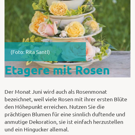
Shop
Abonnent
(Foto: Rita Santl)
Etagere mit Rosen
Der Monat Juni wird auch als Rosenmonat
bezeichnet, weil viele Rosen mit ihrer ersten Blüte
den Höhepunkt erreichen. Nutzen Sie die
prächtigen Blumen für eine sinnlich duftende und
anmutige Dekoration, sie ist einfach herzustellen
und ein Hingucker allemal.