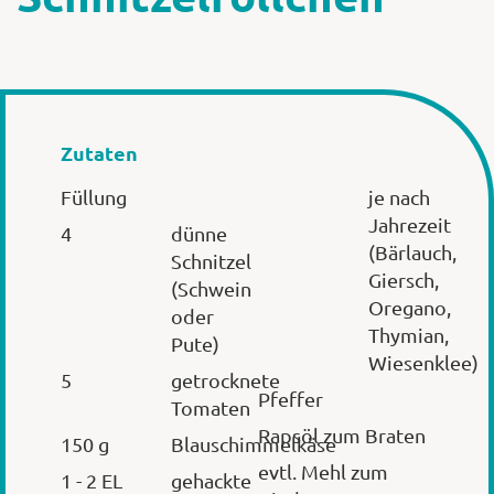
Zutaten
Füllung
je nach
Jahrezeit
4
dünne
(Bärlauch,
Schnitzel
Giersch,
(Schwein
Oregano,
oder
Thymian,
Pute)
Wiesenklee)
5
getrocknete
Pfeffer
Tomaten
Rapsöl zum Braten
150 g
Blauschimmelkäse
evtl. Mehl zum
1 - 2 EL
gehackte