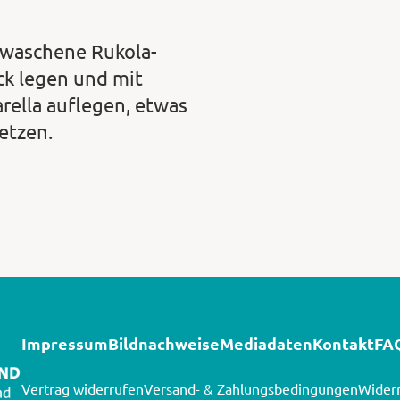
ewaschene Rukola-
ck legen und mit
rella auflegen, etwas
etzen.
Impressum
Bildnachweise
Mediadaten
Kontakt
FA
Vertrag widerrufen
Versand- & Zahlungsbedingungen
Widerr