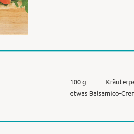
100 g
Kräuterp
etwas Balsamico-Cre