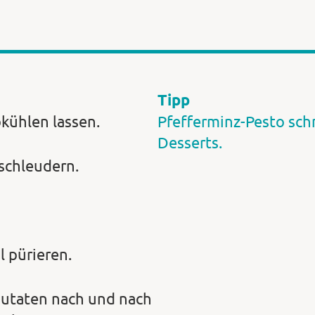
Tipp
kühlen lassen.
Pfefferminz-Pesto sch
Desserts.
schleudern.
l pürieren.
 Zutaten nach und nach