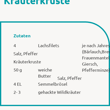
Kräuterkruste
Zutaten
4
Lachsfilets
je nach Jahres
(Bärlauch,Bre
Salz, Pfeffer
Frauenmantel
Kräuterkruste
Giersch,
50 g
weiche
Pfefferminze)
Butter
Salz, Pfeffer
4 EL
Semmelbrösel
2- 3
gehackte Wildkräuter