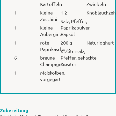
Kartoffeln
Zwiebeln
1
kleine
1-2
Knoblauchzeh
Zucchini
Salz, Pfeffer,
1
kleine
Paprikapulver
Aubergine
Rapsöl
1
rote
200 g
Naturjoghurt
Paprikaschote
Kräutersalz,
6
braune
Pfeffer, gehackte
Champignons
Kräuter
1
Maiskolben,
vorgegart
Zubereitung