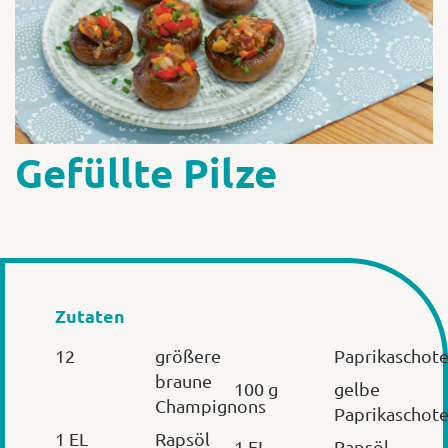
Shop
Abonnent
Gefüllte Pilze
Zutaten
12
größere
Paprikaschot
braune
100 g
gelbe
Champignons
Paprikaschot
1 EL
Rapsöl
1 EL
Rapsöl