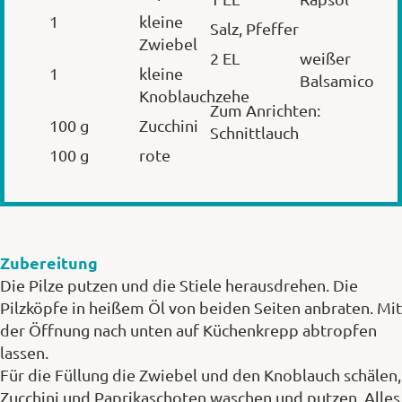
1
kleine
Salz, Pfeffer
Zwiebel
2 EL
weißer
1
kleine
Balsamico
Knoblauchzehe
Zum Anrichten:
100 g
Zucchini
Schnittlauch
100 g
rote
Zubereitung
Die Pilze putzen und die Stiele herausdrehen. Die
Pilzköpfe in heißem Öl von beiden Seiten anbraten. Mit
der Öffnung nach unten auf Küchenkrepp abtropfen
lassen.
Für die Füllung die Zwiebel und den Knoblauch schälen,
Zucchini und Paprikaschoten waschen und putzen. Alles