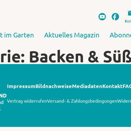
Kon
t im Garten
Aktuelles Magazin
Abonn
rie: Backen & Sü
Impressum
Bildnachweise
Mediadaten
Kontakt
FA
Vertrag widerrufen
Versand- & Zahlungsbedingungen
Widerr