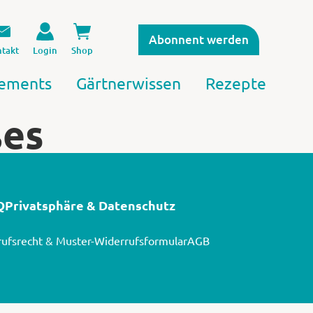
Abonnent werden
takt
Login
Shop
ements
Gärtnerwissen
Rezepte
ßes
Q
Privatsphäre & Datenschutz
ufsrecht & Muster-Widerrufsformular
AGB