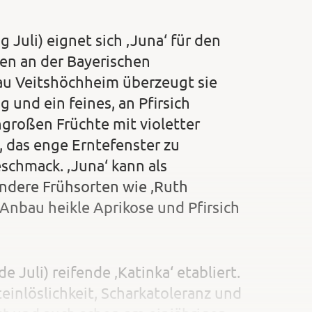
 Juli) eignet sich ‚Juna‘ für den
en an der Bayerischen
au Veitshöchheim überzeugt sie
und ein feines, an Pfirsich
großen Früchte mit violetter
t, das enge Erntefenster zu
schmack. ‚Juna‘ kann als
andere Frühsorten wie ‚Ruth
 Anbau heikle Aprikose und Pfirsich
e Juli) reifende ‚Katinka‘ etabliert.
teinlöslichkeit, Scharkatoleranz und