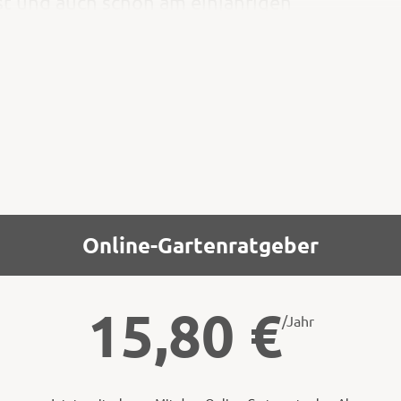
 ist und auch schon am einjährigen
h und dabei hoch ein. Selbst ein
es Blühwetter herrscht. Das
Online-Gartenratgeber
15,80
€
/Jahr