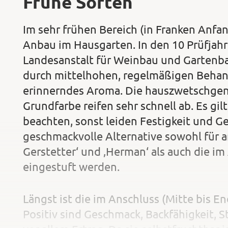
Frühe Sorten
Im sehr frühen Bereich (in Franken Anfang
Anbau im Hausgarten. In den 10 Prüfjahr
Landesanstalt für Weinbau und Gartenb
durch mittelhohen, regelmäßigen Behang 
erinnerndes Aroma. Die hauszwetschgen
Grundfarbe reifen sehr schnell ab. Es gil
beachten, sonst leiden Festigkeit und Ge
geschmackvolle Alternative sowohl für 
Gerstetter‘ und ‚Herman‘ als auch die im
eingestuft werden.
Längst ist die im Anschluss (Mitte bis End
Positiv sind Geschmack, Backfähigkeit, S