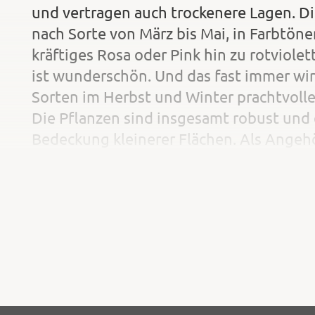
und vertragen auch trockenere Lagen. Die
nach Sorte von März bis Mai, in Farbtön
kräftiges Rosa oder Pink hin zu rotviol
ist wunderschön. Und das fast immer wint
Sorten im Herbst und Winter pracht­voll
Die Pflanzen sind insgesamt robust und 
Bedeckung kleinerer Flächen. Als Angeh
Saxifragaceae
(
) sind alle Bergenien zud
und ansprechende Frühlingsbilder ergeb
von zeitgleich blühenden Gehölzen wie 