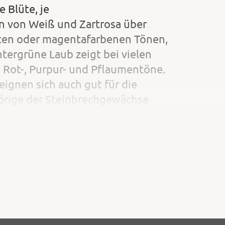
 Blüte, je
en von Weiß und Zartrosa über
etten oder magenta­farbenen Tönen,
ergrüne Laub zeigt bei vie­len
e Rot-, Purpur- und Pflaumentöne.
eignen sich auch gut für die
örige der Steinbrechgewächse
em schneckenresistent. Sehr schöne
en sich durch die Unterpflanzung
Felsenbirne,