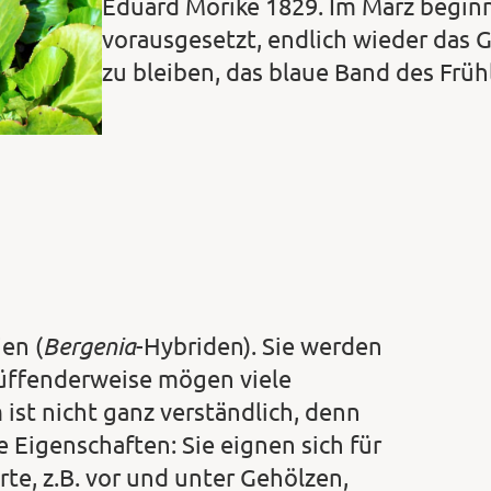
Eduard Mörike 1829. Im März begin
vorausgesetzt, endlich wieder das 
zu bleiben, das blaue Band des Früh
Bergenia
en (
-Hybriden). Sie werden
üffenderwei­se mögen viele
ist nicht ganz verständlich, denn
e Eigenschaften: Sie eignen sich für
te, z.B. vor und unter Gehölzen,