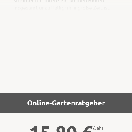
Sommer mit ihren sehr kleinen Blüten
insgesamt unauffällig; ihre große Zeit ist
der Herbst. Dann verfärbt sich das Laub zu
einem harlekinbunten, gelb-orange-rot
gefärbten Hintergrund, von dem sich die
recht großen, tiefschwarzen Beeren schön
abheben. Die Art ist insgesamt ziemlich
anspruchslos,
Online-Gartenratgeber
/Jahr