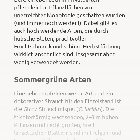
pflegeleichte Pflanzflächen von
unerreichter Monotonie geschaffen wurden
(und immer noch werden!). Dabei gibt es
auch hoch werdende Arten, die durch
hübsche Blüten, prachtvollen
Fruchtschmuck und schöne Herbstfärbung
wirklich ansehnlich sind, insgesamt aber
wenig verwendet werden.
Sommergrüne Arten
Eine sehr empfehlenswerte Art und ein
dekorativer Strauch für den Einzelstand ist
die Glanz-Strauchmispel (
C. lucidus
). Die
trichterförmig wachsenden, 2–3 m hohen
Pflanzen mit recht großen, breit
lanzettlichen Blättern sind im Frühjahr und