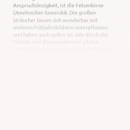
Anspruchslosigkeit, ist die Felsenbirne
(
Amelanchier lamarckii
). Die großen
Sträucher lassen sich wunderbar mit
anderen Frühjahrsblühern unterpflanzen
und haben auch später im Jahr durch die
Früchte und die ausnehmend schöne
Herbstfärbung viel zu bieten. Sehr früh im
Jahr, in milden Lagen schon im Februar,
erblüht die Stern-Magnolie (
Magnolia
stellata
). Durch ihren langsamen und
insgesamt moderaten Wuchs eignet sie sich
auch für sehr kleine Gärten und kann
wunderbar mit frühen Zwiebelblumen
unterpflanzt werden.