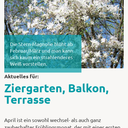
Shop
Abonnent
Die Stern-Magnolie blüht ab
Februar/März und man kann
sich kaum ein strahlenderes
Weiß vorstellen.
Aktuelles für:
Ziergarten, Balkon,
Terrasse
April ist ein sowohl wechsel- als auch ganz
zauberhafter Frühlingsmonat, der mit einer ersten