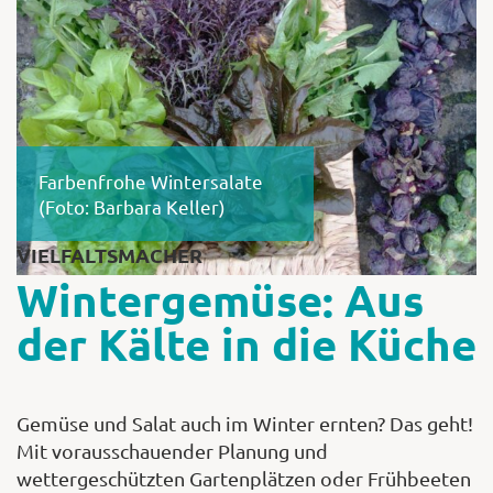
Shop
Abonnent
Farbenfrohe Wintersalate
(Foto: Barbara Keller)
VIELFALTSMACHER
Wintergemüse: Aus
der Kälte in die Küche
Gemüse und Salat auch im Winter ernten? Das geht!
Mit vorausschauender Planung und
wettergeschützten Gartenplätzen oder Frühbeeten