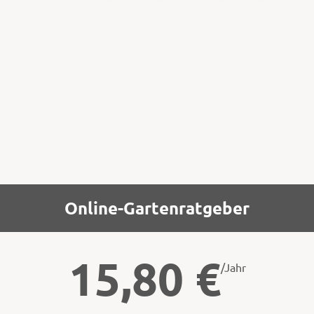
kann ein größeres Problem sein als die
Kälte selbst. Man muss also vorausschauend
ernten, bevor der Frost kommt, oder die
Pflanzen müssen frostgeschützt im Beet
stehen.
Online-Gartenratgeber
15,80
€
/Jahr