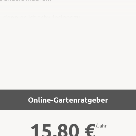
denn es ist schwieriger zu
 ist. Der Torf wird ja durch
e Feinteile der Zuschlagsstoffe
 im unteren Bereich im Gefäß.
Online-Gartenratgeber
15,80
€
/Jahr