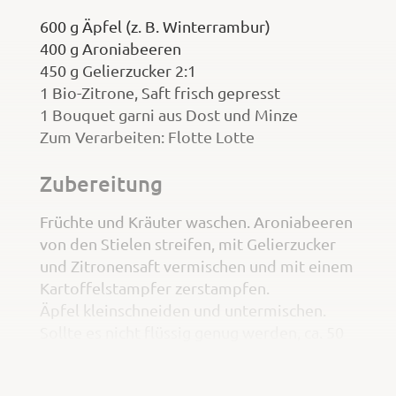
600 g Äpfel (z. B. Winterrambur)
400 g Aroniabeeren
450 g Gelierzucker 2:1
1 Bio-Zitrone, Saft frisch gepresst
1 Bouquet garni aus Dost und Minze
Zum Verarbeiten: Flotte Lotte
Zubereitung
Früchte und Kräuter waschen. Aroniabeeren
von den Stielen streifen, mit Gelierzucker
und Zitronensaft vermischen und mit einem
Kartoffelstampfer zerstampfen.
Äpfel kleinschneiden und untermischen.
Sollte es nicht flüssig genug werden, ca. 50
ml Apfelsaft zugeben, weichköcheln. Noch
einmal zerstampfen.