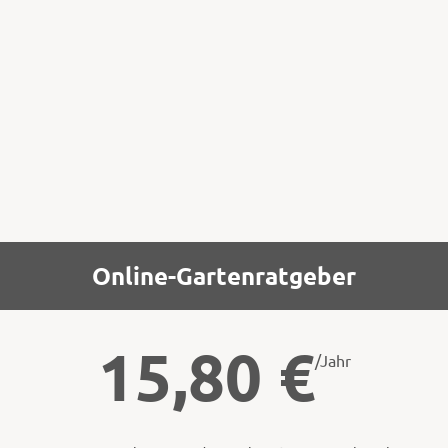
Bouquet garni einlegen, 24 Stunden ziehen
lassen.
Dann aufkochen, durch die Flotte Lotte
drehen. Nochmals erhitzen und in
sterilisierte Gläser abfüllen.
Online-Gartenratgeber
15,80
€
/Jahr