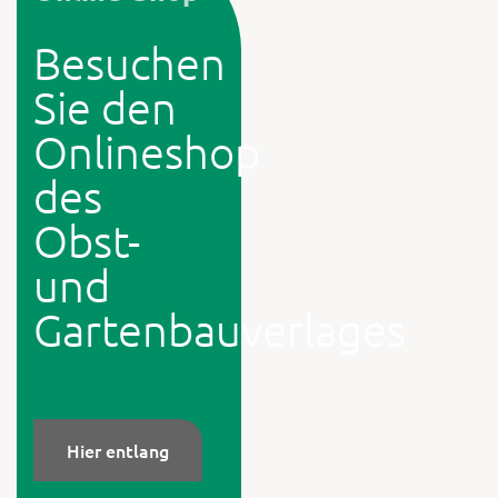
mit Vorkultur: März–Mai (sa). (Foto:
Bingenheimer Saaatgut AG)
Besuchen
Sie den
Onlineshop
des
Obst-
und
Gartenbauverlages
Hier entlang