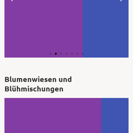
Winzig, aber oho: Kürbis 'Jack be little'
bringt früh viele 6–10 cm große
Früchtchen mit nussig-süßem Aroma.
Schale essbar, ideal zum Füllen, Rösten
und für herbstliche Deko. Lässt sich gut
lagern und rankt munter über Zäune.
Der Mini-Kürbis mit Maxi-Charme!
Aussaat mit Vorkultur: April-Mai (sa).
Pflanzung im Freiland: ab Mitte Mai.
(Foto: © istock/ ValentynVolkov)
Blumenwiesen und
Blühmischungen