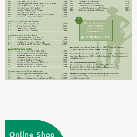
Phlox
'Märchenzauber'
Einjähriger Phlox für Beet- und Balkon
mit niedrigem Wuchs und langer Blüh-
dauer. Passt besonders gut als
Farbtupfer zwischen Gemüsereihen. Die
Farbvielfalt dieser Mischung bezaubert
mit Weiß-, Rot-, Rosa- und Violetttönen.
Alle Blüten sind mit einem dunklen Auge
versehen. Der Duft erinnert an Flieder,
Online-Shop
kombiniert mit Honigmelone. Aussaat