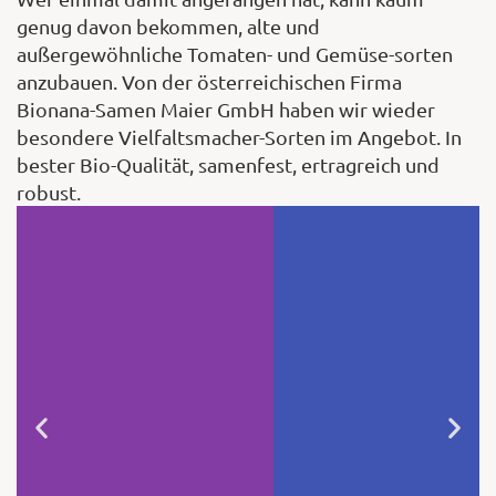
genug davon bekommen, alte und
außergewöhnliche Tomaten- und Gemüse-sorten
anzubauen. Von der österreichischen Firma
Bionana-Samen Maier GmbH haben wir wieder
besondere Vielfaltsmacher-Sorten im Angebot. In
Radieschen 'Ester' 5
bester Bio-Qualität, samenfest, ertragreich und
Meter-Saatband
robust.
Eine Sorte in leuchtendem Rot, die
Knollen sind nicht pelzig und haben
einen Durchmesser von 2 bis 3 cm. Die
zuverlässige Schossfestigkeit und die
Widerstandsfähigkeit gegen Falschen
Mehltau machen diese Sorte perfekt für
den Frühanbau. Geeignet für die
gesamte Anbauzeit im Freiland sowie in
Hochbeeten, Töpfen oder Kästen.
Aussaat: Februar–August (F1). (Foto: ©
kiepenkerl/www.kiepenker.de)