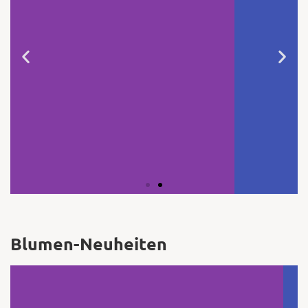
Zuckererbse 'Nairobi'
Dieser Neuheit ist eine interessante
Alternative zu Tomaten, denen sie in der
Kultur ähneln. Die ca. 30 g schweren,
gelben Früchte werden geerntet, sobald
sich die lampionähnlichen Hüllen
verfärben. Die saftigen runden Früchte
mit leicht säuerlichem Geschmack
können als Brotbelag, für Salsas,
Aufstriche, Smoothies und zum
Einmachen verwendet werden. Aussaat:
März-April, warme Vorkultur (sa). (Foto:
© Sperli GmbH/www.sperli.de)
Blumen-Neuheiten