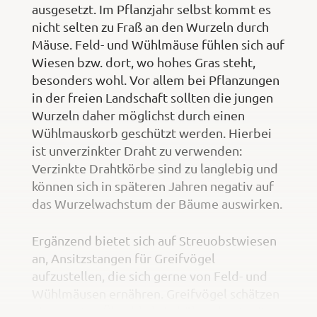
ausgesetzt. Im Pflanzjahr selbst kommt es
nicht selten zu Fraß an den Wurzeln durch
Mäuse. Feld- und Wühlmäuse fühlen sich auf
Wiesen bzw. dort, wo hohes Gras steht,
besonders wohl. Vor allem bei Pflanzungen
in der freien Landschaft sollten die jungen
Wurzeln daher möglichst durch einen
Wühlmauskorb geschützt werden. Hierbei
ist unverzinkter Draht zu verwenden:
Verzinkte Drahtkörbe sind zu langlebig und
können sich in späteren Jahren negativ auf
das Wurzelwachstum der Bäume auswirken.
Ergänzend bietet sich auf Streuobstwiesen
an, Ansitzstangen für Greifvögel
aufzustellen, die sich gerne von Feld- und
Wühlmäusen ernähren. Greifvögel schätzen
einen guten Überblick; je höher der Ansitz,