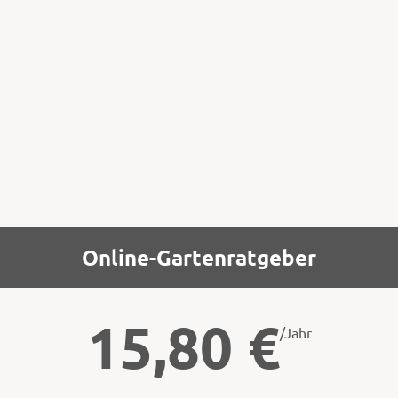
desto größer ist der einsehbare Umkreis.
Die Sitzstangen sollten daher mindestens 3,
besser 4 m hoch sein. Das Querholz am
oberen Ende der Stange sollte 30 bis 50 cm
lang sein.
Online-Gartenratgeber
15,80
€
/Jahr