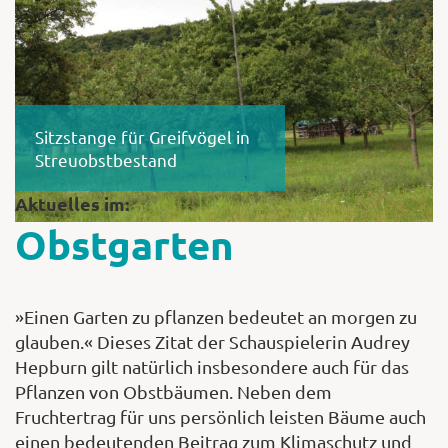
Shop
Sitzstange für Greifvögel in
Abonnent
Streuobstbestand
Aktuelles im:
Obstgarten
»Einen Garten zu pflanzen bedeutet an morgen zu
glauben.« Dieses Zitat der Schauspielerin Audrey
Hepburn gilt natürlich insbesondere auch für das
Pflanzen von Obstbäumen. Neben dem
Fruchtertrag für uns persönlich leisten Bäume auch
einen bedeutenden Beitrag zum Klimaschutz und